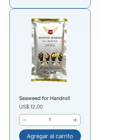
Seaweed for Handroll
Precio
US$ 12,00
Agregar al carrito