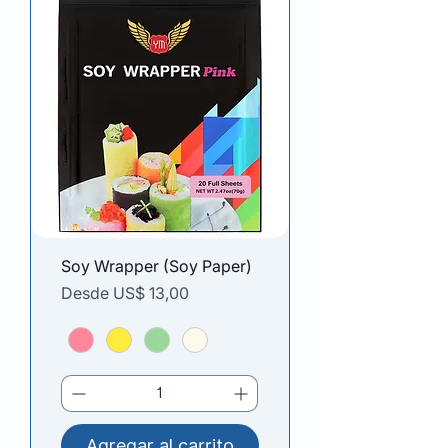
Soy Wrapper (Soy Paper)
Precio de oferta
Desde
US$ 13,00
Agregar al carrito