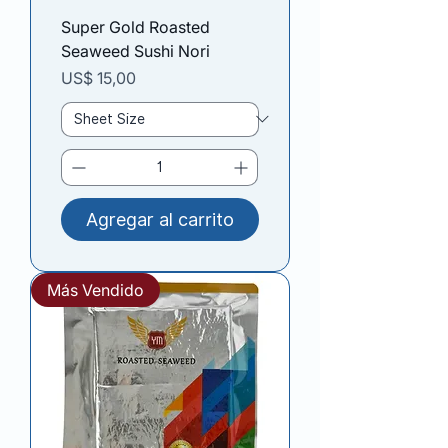
Super Gold Roasted
Seaweed Sushi Nori
Precio
US$ 15,00
Agregar al carrito
Más Vendido