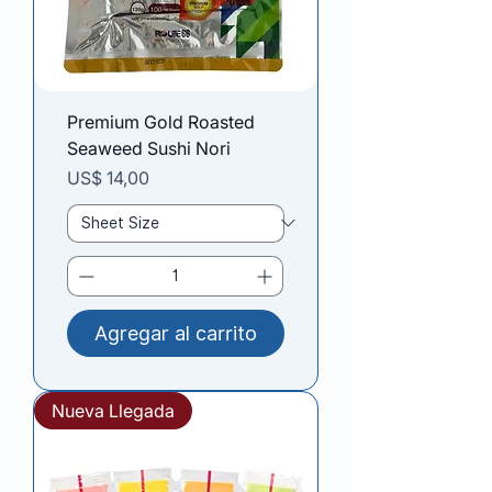
Premium Gold Roasted
Seaweed Sushi Nori
Precio
US$ 14,00
Agregar al carrito
Nueva Llegada